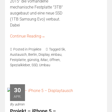
2015" die vorhandene
mechanische Festplatte "3TB"
ausgebaut und eine neue SSD
(1TB Samsung Evo) verbaut.
Dabei
Continue Reading
→
Posted in
Projekte
Tagged
5k
,
Austausch
,
Berlin
,
Display
,
einbau
,
Festplatte
,
günstig
,
iMac
,
öffnen
,
Spezialkleber
,
SSD
,
Umbau
30
APR.
By
admin
Projekt – iPhone 5 –