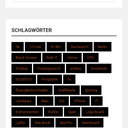
nach:
SCHLAGWÖRTER
5k
12 core
A1481
Austausch
Berlin
Black Screen
BoB-IT
chime
CPU
Display
Displaytausch
einbau
Einzelteile
ES2697v2
Festplatte
fix
flüssigkeitsschaden
Grafikkarte
günstig
Hardware
iMac
iOS
iPhone
IT
Komponenten
Kühler
layer
LogicBoard
Lüfter
MacBook
MacPro
Mainboard