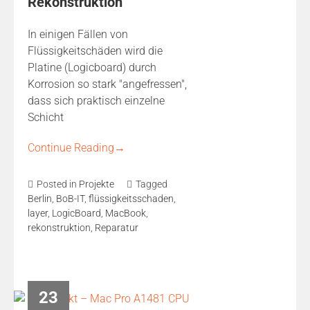
Rekonstruktion
In einigen Fällen von
Flüssigkeitschäden wird die
Platine (Logicboard) durch
Korrosion so stark "angefressen",
dass sich praktisch einzelne
Schicht
Continue Reading
→
Posted in
Projekte
Tagged
Berlin
,
BoB-IT
,
flüssigkeitsschaden
,
layer
,
LogicBoard
,
MacBook
,
rekonstruktion
,
Reparatur
23