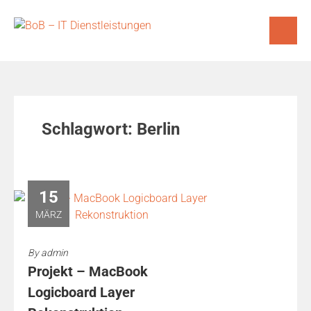
Skip
to
content
Schlagwort:
Berlin
15
MÄRZ
By
admin
Projekt – MacBook
Logicboard Layer