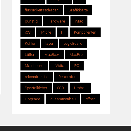
flüssigkeitsschaden
Grafikkarte
günstig
Hardware
iMac
iOS
iPhone
IT
Komponenten
Kühler
layer
LogicBoard
Lüfter
MacBook
MacPro
Mainboard
nVidia
PC
rekonstruktion
Reparatur
Spezialkleber
SSD
Umbau
Upgrade
Zusammenbau
öffnen