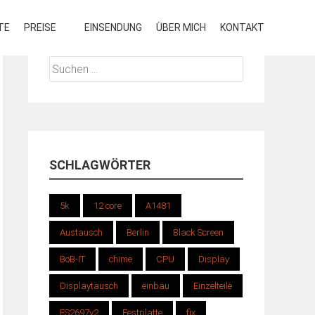
TE
PREISE
EINSENDUNG
ÜBER MICH
KONTAKT
Suchen
nach:
SCHLAGWÖRTER
5k
12 core
A1481
Austausch
Berlin
Black Screen
BoB-IT
chime
CPU
Display
Displaytausch
einbau
Einzelteile
ES2697v2
Festplatte
fix