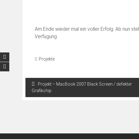
Am Ende wieder mal ein voller Erfolg. Ab nun st
Verfügung.
Projekte
Beitragsnavigation
Projekt – MacBook 2007 Black Screen / defekter
Grafikchip