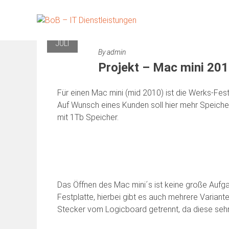
Skip
to
15
content
JULI
By
admin
Projekt – Mac mini 201
Für einen Mac mini (mid 2010) ist die Werks-Fest
Auf Wunsch eines Kunden soll hier mehr Speicher
mit 1Tb Speicher.
Das Öffnen des Mac mini´s ist keine große Aufg
Festplatte, hierbei gibt es auch mehrere Varia
Stecker vom Logicboard getrennt, da diese sehr 