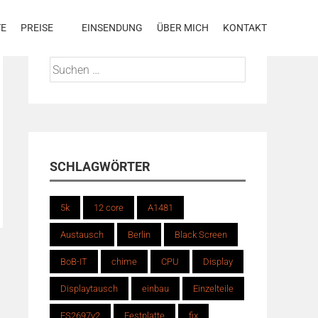
TE
PREISE
EINSENDUNG
ÜBER MICH
KONTAKT
Suchen
nach:
SCHLAGWÖRTER
5k
12 core
A1481
Austausch
Berlin
Black Screen
BoB-IT
chime
CPU
Display
Displaytausch
einbau
Einzelteile
ES2697v2
Festplatte
fix