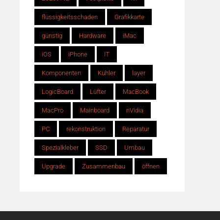
flüssigkeitsschaden
Grafikkarte
günstig
Hardware
iMac
iOS
iPhone
IT
Komponenten
Kühler
layer
LogicBoard
Lüfter
MacBook
MacPro
Mainboard
nVidia
PC
rekonstruktion
Reparatur
Spezialkleber
SSD
Umbau
Upgrade
Zusammenbau
öffnen