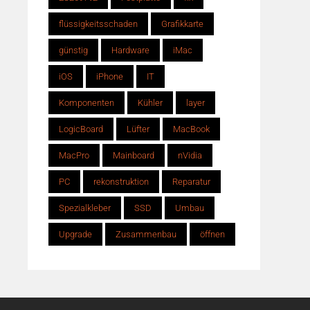
flüssigkeitsschaden
Grafikkarte
günstig
Hardware
iMac
iOS
iPhone
IT
Komponenten
Kühler
layer
LogicBoard
Lüfter
MacBook
MacPro
Mainboard
nVidia
PC
rekonstruktion
Reparatur
Spezialkleber
SSD
Umbau
Upgrade
Zusammenbau
öffnen