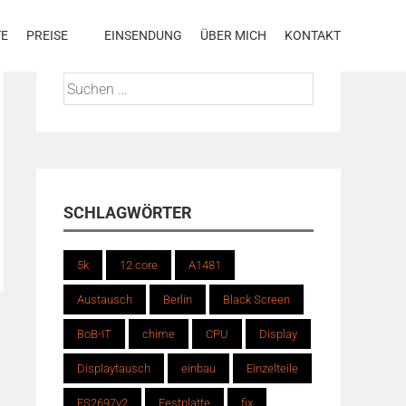
TE
PREISE
EINSENDUNG
ÜBER MICH
KONTAKT
Suchen
nach:
SCHLAGWÖRTER
5k
12 core
A1481
Austausch
Berlin
Black Screen
BoB-IT
chime
CPU
Display
Displaytausch
einbau
Einzelteile
ES2697v2
Festplatte
fix