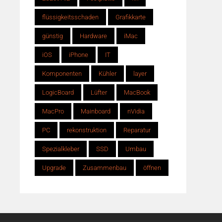
flüssigkeitsschaden
Grafikkarte
günstig
Hardware
iMac
iOS
iPhone
IT
Komponenten
Kühler
layer
LogicBoard
Lüfter
MacBook
MacPro
Mainboard
nVidia
PC
rekonstruktion
Reparatur
Spezialkleber
SSD
Umbau
Upgrade
Zusammenbau
öffnen