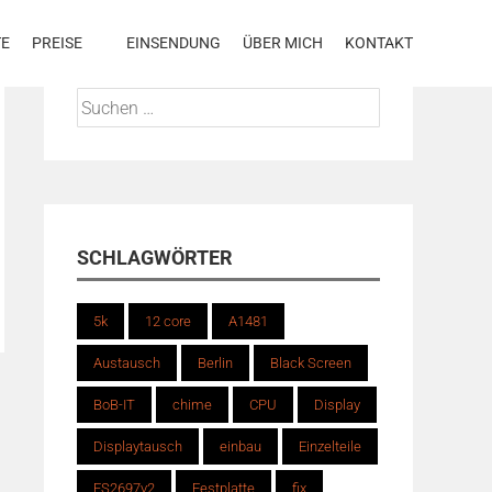
TE
PREISE
EINSENDUNG
ÜBER MICH
KONTAKT
Suchen
nach:
SCHLAGWÖRTER
5k
12 core
A1481
Austausch
Berlin
Black Screen
BoB-IT
chime
CPU
Display
Displaytausch
einbau
Einzelteile
ES2697v2
Festplatte
fix