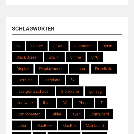
SCHLAGWÖRTER
5k
12 core
A1481
Austausch
Berlin
Black Screen
BoB-IT
chime
CPU
Display
Displaytausch
einbau
Einzelteile
ES2697v2
Festplatte
fix
flüssigkeitsschaden
Grafikkarte
günstig
Hardware
iMac
iOS
iPhone
IT
Komponenten
Kühler
layer
LogicBoard
Lüfter
MacBook
MacPro
Mainboard