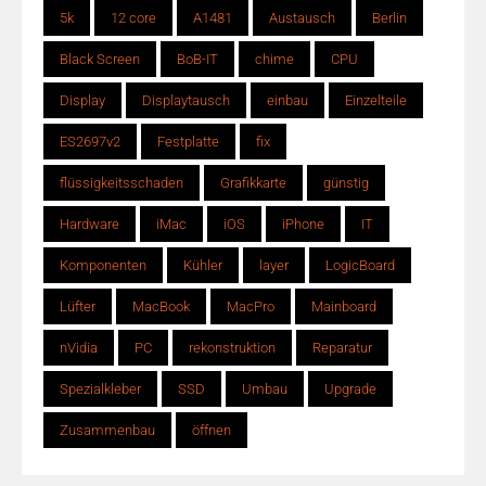
5k
12 core
A1481
Austausch
Berlin
Black Screen
BoB-IT
chime
CPU
Display
Displaytausch
einbau
Einzelteile
ES2697v2
Festplatte
fix
flüssigkeitsschaden
Grafikkarte
günstig
Hardware
iMac
iOS
iPhone
IT
Komponenten
Kühler
layer
LogicBoard
Lüfter
MacBook
MacPro
Mainboard
nVidia
PC
rekonstruktion
Reparatur
Spezialkleber
SSD
Umbau
Upgrade
Zusammenbau
öffnen