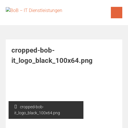
Skip
to
content
cropped-bob-
it_logo_black_100x64.png
Beitragsnavigation
cropped-bob-
it_logo_black_100x64.png