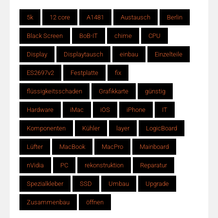
5k
12 core
A1481
Austausch
Berlin
Black Screen
BoB-IT
chime
CPU
Display
Displaytausch
einbau
Einzelteile
ES2697v2
Festplatte
fix
flüssigkeitsschaden
Grafikkarte
günstig
Hardware
iMac
iOS
iPhone
IT
Komponenten
Kühler
layer
LogicBoard
Lüfter
MacBook
MacPro
Mainboard
nVidia
PC
rekonstruktion
Reparatur
Spezialkleber
SSD
Umbau
Upgrade
Zusammenbau
öffnen