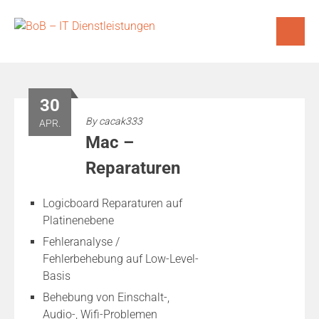
Skip
to
content
30
By
cacak333
APR.
Mac –
Reparaturen
Logicboard Reparaturen auf
Platinenebene
Fehleranalyse /
Fehlerbehebung auf Low-Level-
Basis
Behebung von Einschalt-,
Audio-, Wifi-Problemen