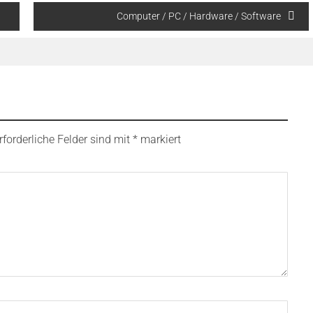
Computer / PC / Hardware / Software
rforderliche Felder sind mit
*
markiert