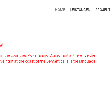
HOME
LEISTUNGEN
PROJEK
gt.
om the countries Vokalia and Consonantia, there live the
ve right at the coast of the Semantics, a large language