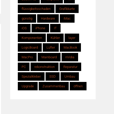
flüssigkeitsschaden
Grafikkarte
günstig
Hardware
iMac
iOS
iPhone
IT
Komponenten
Kühler
layer
LogicBoard
Lüfter
MacBook
MacPro
Mainboard
nVidia
PC
rekonstruktion
Reparatur
Spezialkleber
SSD
Umbau
Upgrade
Zusammenbau
öffnen