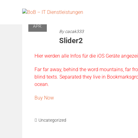
Skip
to
29
content
APR.
By
cacak333
Slider2
Hier werden alle Infos für die iOS Geräte angezei
Far far away, behind the word mountains, far fr
blind texts. Separated they live in Bookmarksgro
ocean.
Buy Now
Uncategorized