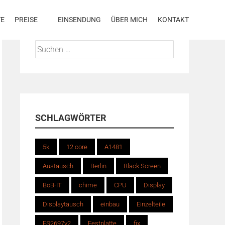
TE
PREISE
EINSENDUNG
ÜBER MICH
KONTAKT
Suchen
nach:
SCHLAGWÖRTER
5k
12 core
A1481
Austausch
Berlin
Black Screen
BoB-IT
chime
CPU
Display
Displaytausch
einbau
Einzelteile
ES2697v2
Festplatte
fix