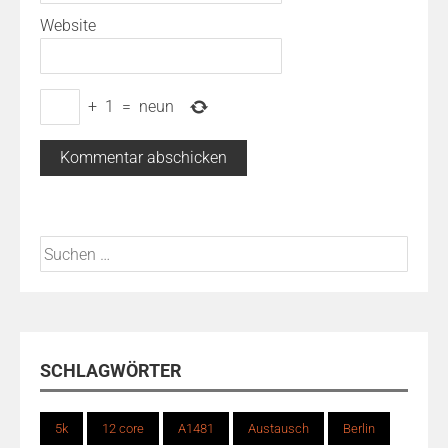
Website
+
1
=
neun
Suchen
nach:
SCHLAGWÖRTER
5k
12 core
A1481
Austausch
Berlin