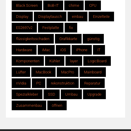
Black Screen
BoB-IT
chime
CPU
Display
Displaytausch
einbau
Einzelteile
ES2697v2
Festplatte
fix
flüssigkeitsschaden
Grafikkarte
günstig
Hardware
iMac
iOS
iPhone
IT
Komponenten
Kühler
layer
LogicBoard
Lüfter
MacBook
MacPro
Mainboard
nVidia
PC
rekonstruktion
Reparatur
Spezialkleber
SSD
Umbau
Upgrade
Zusammenbau
öffnen