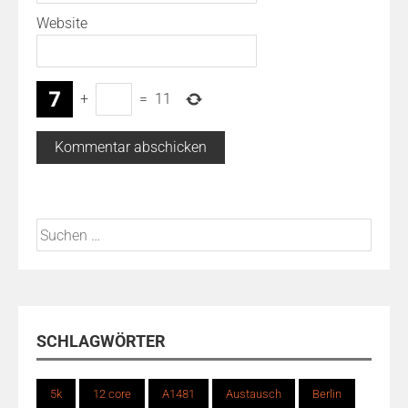
Website
+
=
11
Suchen
nach:
SCHLAGWÖRTER
5k
12 core
A1481
Austausch
Berlin