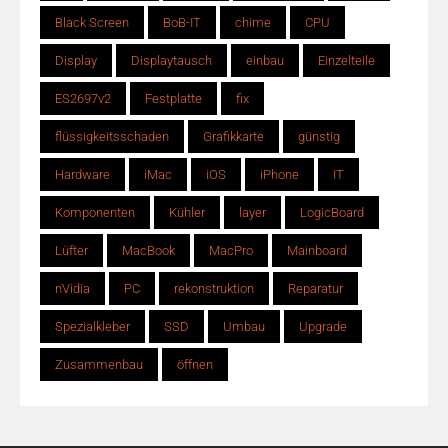
Black Screen
BoB-IT
chime
CPU
Display
Displaytausch
einbau
Einzelteile
ES2697v2
Festplatte
fix
flüssigkeitsschaden
Grafikkarte
günstig
Hardware
iMac
iOS
iPhone
IT
Komponenten
Kühler
layer
LogicBoard
Lüfter
MacBook
MacPro
Mainboard
nVidia
PC
rekonstruktion
Reparatur
Spezialkleber
SSD
Umbau
Upgrade
Zusammenbau
öffnen