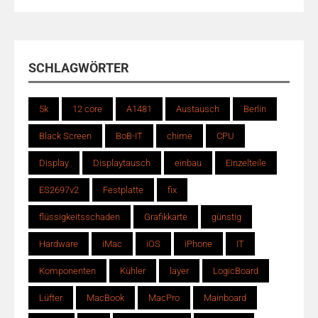
SCHLAGWÖRTER
5k
12 core
A1481
Austausch
Berlin
Black Screen
BoB-IT
chime
CPU
Display
Displaytausch
einbau
Einzelteile
ES2697v2
Festplatte
fix
flüssigkeitsschaden
Grafikkarte
günstig
Hardware
iMac
iOS
iPhone
IT
Komponenten
Kühler
layer
LogicBoard
Lüfter
MacBook
MacPro
Mainboard