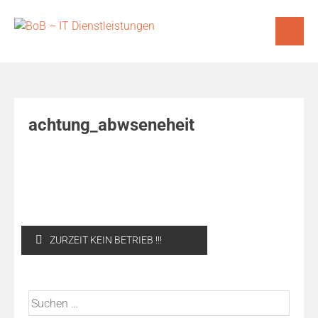
Skip
to
content
achtung_abwseneheit
Beitragsnavigation
ZURZEIT KEIN BETRIEB !!!
Suchen
nach: