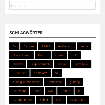
Suchen
nach:
SCHLAGWÖRTER
5k
12 core
A1481
Austausch
Berlin
Black Screen
BoB-IT
chime
CPU
Display
Displaytausch
einbau
Einzelteile
ES2697v2
Festplatte
fix
flüssigkeitsschaden
Grafikkarte
günstig
Hardware
iMac
iOS
iPhone
IT
Komponenten
Kühler
layer
LogicBoard