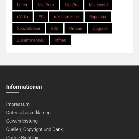
Lüfter
MacBook
MacPro
Mainboard
nVidia
PC
rekonstruktion
Reparatur
Spezialkleber
SSD
Umbau
Upgrade
Zusammenbau
öffnen
Informationen
Impressum
Datenschutzerklärung
Gewährleistung
Quellen, Copyright und Dank
Cookie-Richtlinie