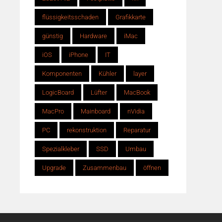
flüssigkeitsschaden
Grafikkarte
günstig
Hardware
iMac
iOS
iPhone
IT
Komponenten
Kühler
layer
LogicBoard
Lüfter
MacBook
MacPro
Mainboard
nVidia
PC
rekonstruktion
Reparatur
Spezialkleber
SSD
Umbau
Upgrade
Zusammenbau
öffnen