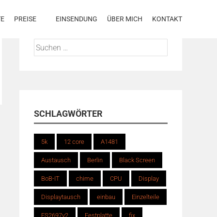
TE
PREISE
EINSENDUNG
ÜBER MICH
KONTAKT
Suchen
nach:
SCHLAGWÖRTER
5k
12 core
A1481
Austausch
Berlin
Black Screen
BoB-IT
chime
CPU
Display
Displaytausch
einbau
Einzelteile
ES2697v2
Festplatte
fix