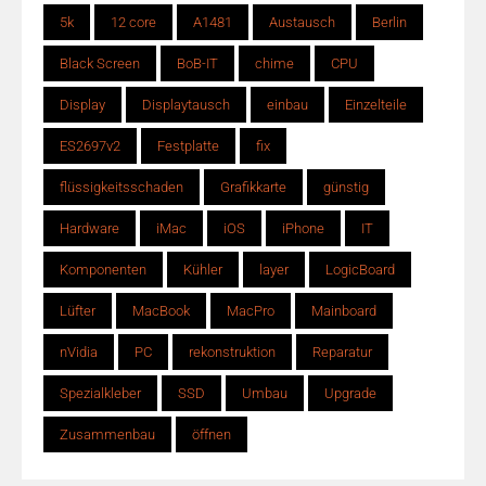
5k
12 core
A1481
Austausch
Berlin
Black Screen
BoB-IT
chime
CPU
Display
Displaytausch
einbau
Einzelteile
ES2697v2
Festplatte
fix
flüssigkeitsschaden
Grafikkarte
günstig
Hardware
iMac
iOS
iPhone
IT
Komponenten
Kühler
layer
LogicBoard
Lüfter
MacBook
MacPro
Mainboard
nVidia
PC
rekonstruktion
Reparatur
Spezialkleber
SSD
Umbau
Upgrade
Zusammenbau
öffnen