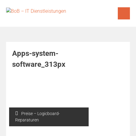
Skip
to
content
Apps-system-
software_313px
Beitragsnavigation
Preise – Logicboard-
Reparaturen