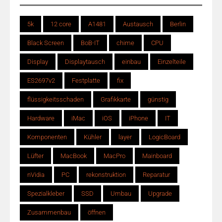
5k
12 core
A1481
Austausch
Berlin
Black Screen
BoB-IT
chime
CPU
Display
Displaytausch
einbau
Einzelteile
ES2697v2
Festplatte
fix
flüssigkeitsschaden
Grafikkarte
günstig
Hardware
iMac
iOS
iPhone
IT
Komponenten
Kühler
layer
LogicBoard
Lüfter
MacBook
MacPro
Mainboard
nVidia
PC
rekonstruktion
Reparatur
Spezialkleber
SSD
Umbau
Upgrade
Zusammenbau
öffnen